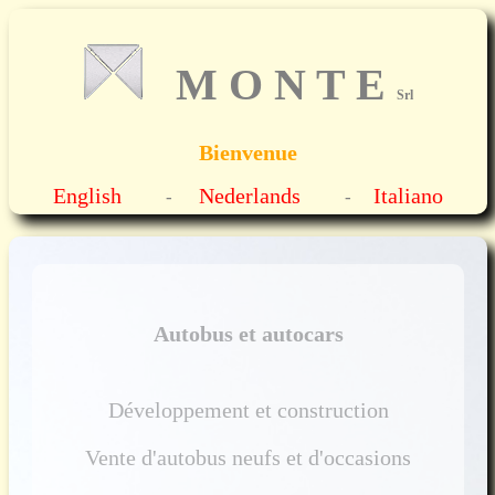
M O N T E
Srl
Bienvenue
English
Nederlands
Italiano
-
-
Autobus et autocars
Développement et construction
Vente d'autobus neufs et d'occasions