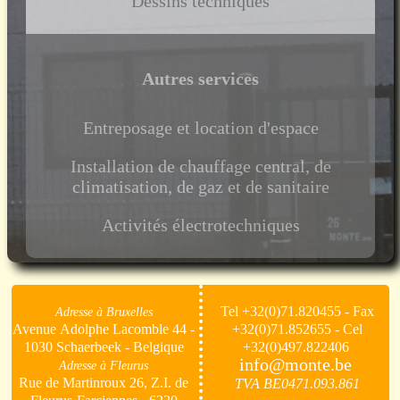
Dessins techniques
Autres services
Entreposage et location d'espace
Installation de chauffage central, de
climatisation, de gaz et de sanitaire
Activités électrotechniques
Tel +32(0)71.820455 - Fax
Adresse à Bruxelles
Avenue Adolphe Lacomble 44 -
+32(0)71.852655 - Cel
1030 Schaerbeek - Belgique
+32(0)497.822406
info@monte.be
Adresse à Fleurus
Rue de Martinroux 26, Z.I. de
TVA BE0471.093.861